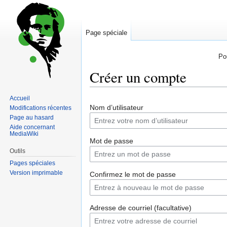
Page spéciale
Po
Créer un compte
Accueil
Sauter
Sauter
Nom d’utilisateur
Modifications récentes
à
à
Page au hasard
la
la
Aide concernant
navigation
recherche
MediaWiki
Mot de passe
Outils
Pages spéciales
Version imprimable
Confirmez le mot de passe
Adresse de courriel (facultative)