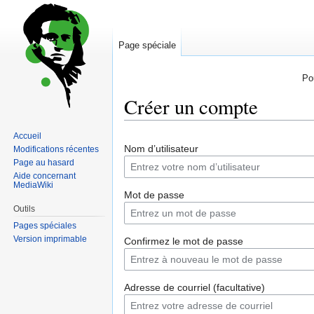
Page spéciale
Po
Créer un compte
Accueil
Sauter
Sauter
Nom d’utilisateur
Modifications récentes
à
à
Page au hasard
la
la
Aide concernant
navigation
recherche
MediaWiki
Mot de passe
Outils
Pages spéciales
Version imprimable
Confirmez le mot de passe
Adresse de courriel (facultative)