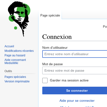
Page spéciale
Po
Connexion
Accueil
Sauter
Sauter
Nom d’utilisateur
Modifications récentes
à
à
Page au hasard
la
la
Aide concernant
navigation
recherche
MediaWiki
Mot de passe
Outils
Pages spéciales
Garder ma session active
Version imprimable
Se connecter
Aide pour se connecter