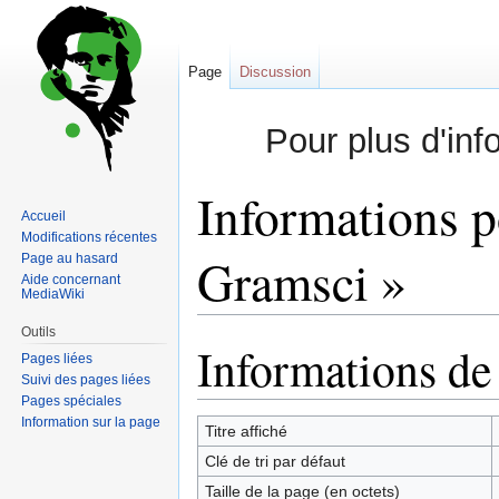
Page
Discussion
Pour plus d'inf
Informations p
Accueil
Modifications récentes
Gramsci »
Page au hasard
Aide concernant
MediaWiki
Outils
Informations de
Sauter
Sauter
Pages liées
à
à
Suivi des pages liées
la
la
Pages spéciales
Information sur la page
navigation
recherche
Titre affiché
Clé de tri par défaut
Taille de la page (en octets)