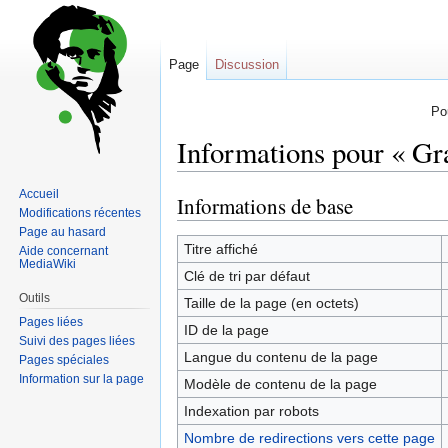
Page
Discussion
Po
Informations pour « Gra
Accueil
Informations de base
Sauter
Sauter
Modifications récentes
à
à
Page au hasard
la
la
Titre affiché
Aide concernant
MediaWiki
navigation
recherche
Clé de tri par défaut
Outils
Taille de la page (en octets)
Pages liées
ID de la page
Suivi des pages liées
Langue du contenu de la page
Pages spéciales
Information sur la page
Modèle de contenu de la page
Indexation par robots
Nombre de redirections vers cette page