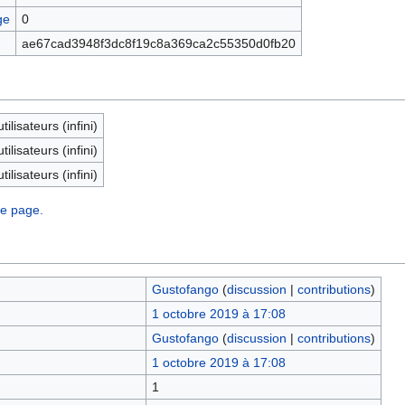
ge
0
ae67cad3948f3dc8f19c8a369ca2c55350d0fb20
tilisateurs (infini)
tilisateurs (infini)
tilisateurs (infini)
te page.
Gustofango
(
discussion
|
contributions
)
1 octobre 2019 à 17:08
Gustofango
(
discussion
|
contributions
)
1 octobre 2019 à 17:08
1