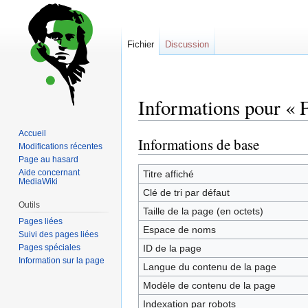
Fichier
Discussion
Informations pour « 
Accueil
Informations de base
Sauter
Sauter
Modifications récentes
à
à
Page au hasard
la
la
Aide concernant
Titre affiché
MediaWiki
navigation
recherche
Clé de tri par défaut
Outils
Taille de la page (en octets)
Pages liées
Espace de noms
Suivi des pages liées
Pages spéciales
ID de la page
Information sur la page
Langue du contenu de la page
Modèle de contenu de la page
Indexation par robots