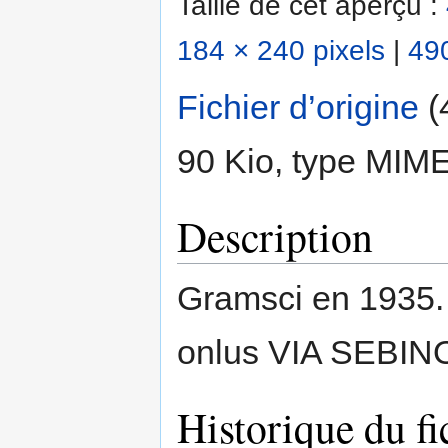
Taille de cet aperçu :
184 × 240 pixels
|
490
Fichier d’origine
‎
(
90 Kio, type MIM
Description
Gramsci en 193
onlus VIA SEBI
Historique du fi