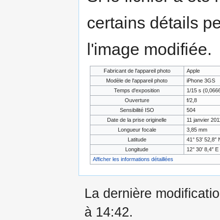
certains détails p
l'image modifiée.
Fabricant de l'appareil photo
Apple
Modèle de l'appareil photo
iPhone 3GS
Temps d'exposition
1/15 s (0,06
Ouverture
f/2,8
Sensibilité ISO
504
Date de la prise originelle
11 janvier 201
Longueur focale
3,85 mm
Latitude
41° 53′ 52,8″ 
Longitude
12° 30′ 8,4″ E
Afficher les informations détaillées
La dernière modificatio
à 14:42.