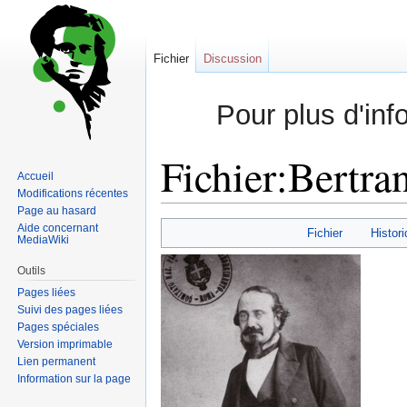
Fichier
Discussion
Pour plus d'inf
Fichier:Bertr
Accueil
Modifications récentes
Page au hasard
Sauter
Sauter
Aide concernant
Fichier
Histori
MediaWiki
à
à
la
la
Outils
navigation
recherche
Pages liées
Suivi des pages liées
Pages spéciales
Version imprimable
Lien permanent
Information sur la page